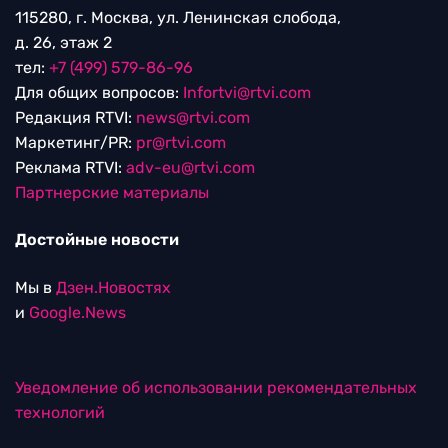
115280, г. Москва, ул. Ленинская слобода,
д. 26, этаж 2
тел:
+7 (499) 579-86-96
Для общих вопросов:
Infortvi@rtvi.com
Редакция RTVI:
news@rtvi.com
Маркетинг/PR:
pr@rtvi.com
Реклама RTVI:
adv-eu@rtvi.com
Партнерские материалы
Достойные новости
Мы в
Дзен.Новостях
и
Google.News
Уведомление об использовании рекомендательных
технологий