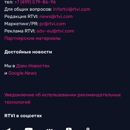
тел:
+7 (499) 579-86-96
Для общих вопросов:
Infortvi@rtvi.com
Редакция RTVI:
news@rtvi.com
Маркетинг/PR:
pr@rtvi.com
Реклама RTVI:
adv-eu@rtvi.com
Партнерские материалы
Достойные новости
Мы в
Дзен.Новостях
и
Google.News
Уведомление об использовании рекомендательных
технологий
RTVI в соцсетях