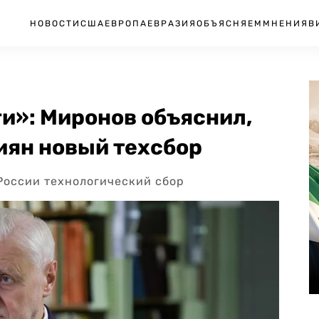
НОВОСТИ
США
ЕВРОПА
ЕВРАЗИЯ
ОБЪЯСНЯЕМ
МНЕНИЯ
В
и»: Миронов объяснил,
иян новый техсбор
России технологический сбор