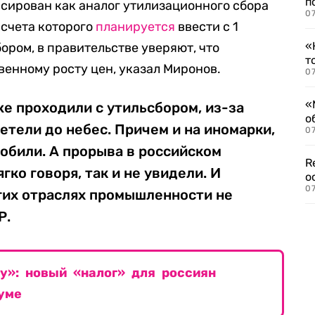
п
нсирован как аналог утилизационного сбора
07
асчета которого
планируется
ввести с 1
«
бором, в правительстве уверяют, что
т
венному росту цен, указал Миронов.
07
«
е проходили с утильсбором, из-за
о
етели до небес. Причем и на иномарки,
07
обили. А прорыва в российском
R
гко говоря, так и не увидели. И
о
07
гих отраслях промышленности не
Р.
у»: новый «налог» для россиян
уме