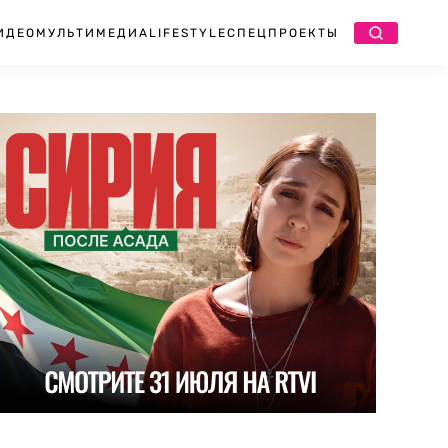
ИДЕО
МУЛЬТИМЕДИА
LIFESTYLE
СПЕЦПРОЕКТЫ