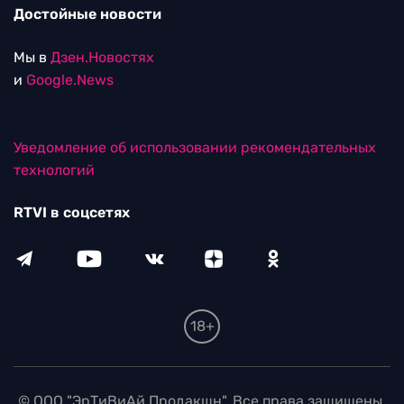
Достойные новости
Мы в
Дзен.Новостях
и
Google.News
Уведомление об использовании рекомендательных
технологий
RTVI в соцсетях
18+
© ООО "ЭрТиВиАй Продакшн". Все права защищены.