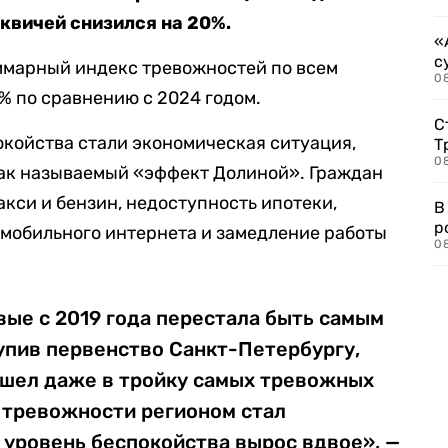
осквичей снизился на 20%.
«
с
суммарный индекс тревожностей по всем
08
% по сравнению с 2024 годом.
С
койства стали экономическая ситуация,
Т
08
так называемый «эффект Долиной». Граждан
акси и бензин, недоступность ипотеки,
В
р
 мобильного интернета и замедление работы
08
вые с 2019 года перестала быть самым
упив первенство Санкт-Петербургу,
ошел даже в тройку самых тревожных
 тревожности регионом стал
 уровень беспокойства вырос вдвое», —