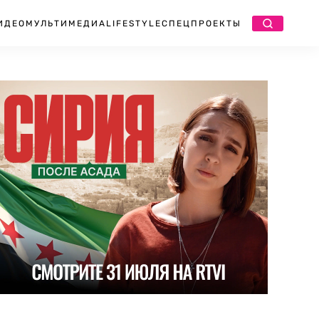
ИДЕО
МУЛЬТИМЕДИА
LIFESTYLE
СПЕЦПРОЕКТЫ