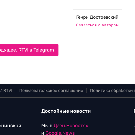
Генри Достоевский
Связаться с автором
дящее. RTVI в Telegram
И RTVI
|
Пользовательское соглашение
|
Политика обработки
Достойные новости
Ленинская
Мы в
Дзен.Новостях
и
Google.News