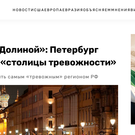
НОВОСТИ
США
ЕВРОПА
ЕВРАЗИЯ
ОБЪЯСНЯЕМ
МНЕНИЯ
В
 Долиной»: Петербург
л «столицы тревожности»
быть самым «тревожным» регионом РФ