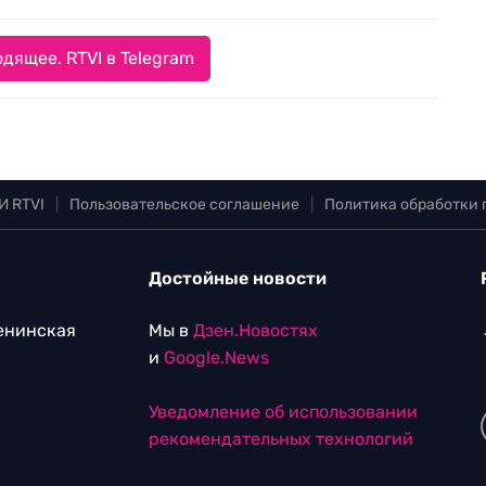
дящее. RTVI в Telegram
И RTVI
|
Пользовательское соглашение
|
Политика обработки
Достойные новости
Ленинская
Мы в
Дзен.Новостях
и
Google.News
Уведомление об использовании
рекомендательных технологий