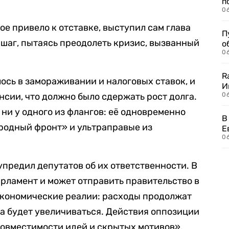
п
0
е привело к отставке, выступил сам глава
П
 шаг, пытаясь преодолеть кризис, вызванный
о
06
R
сь в замораживании и налоговых ставок, и
И
нсии, что должно было сдержать рост долга.
0
ни у одного из флангов: её одновременно
В
родный фронт» и ультраправые из
Е
06
предил депутатов об их ответственности. В
 парламент и может отправить правительство в
 экономические реалии: расходы продолжат
га будет увеличиваться. Действия оппозиции
овместимости идей и скрытых мотивов»,