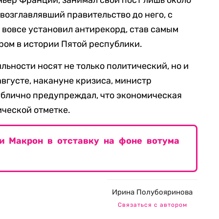
ьер Франции, занимал свой пост лишь около
возглавлявший правительство до него, с
и вовсе установил антирекорд, став самым
ом в истории Пятой республики.
льности носят не только политический, но и
августе, накануне кризиса, министр
ублично предупреждал, что экономическая
ической отметке.
ли Макрон в отставку на фоне вотума
Ирина Полубояринова
Связаться с автором