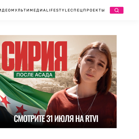
ИДЕО
МУЛЬТИМЕДИА
LIFESTYLE
СПЕЦПРОЕКТЫ