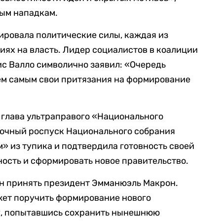
ным нападкам.
ировала политические силы, каждая из
иях на власть. Лидер социалистов в коалиции
с Валло символично заявил: «Очередь
ем самым свои притязания на формирование
, глава ультраправого «Национального
рочный роспуск Национального собрания
 из тупика и подтвердила готовность своей
ность и сформировать новое правительство.
н принять президент Эмманюэль Макрон.
жет поручить формирование нового
у, попытавшись сохранить нынешнюю