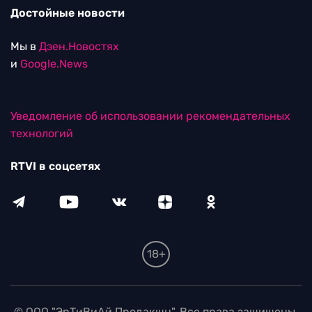
Достойные новости
Мы в
Дзен.Новостях
и
Google.News
Уведомление об использовании рекомендательных
технологий
RTVI в соцсетях
18+
© ООО "ЭрТиВиАй Продакшн". Все права защищены.