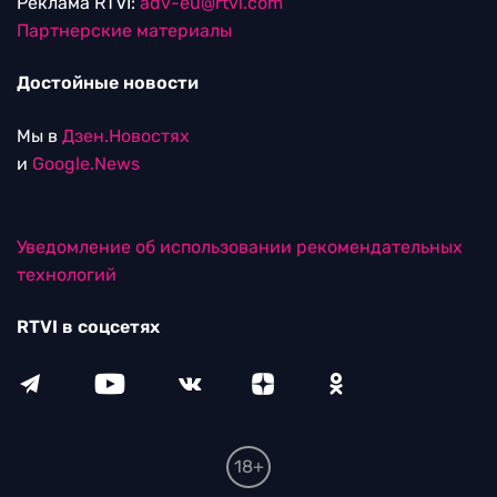
Реклама RTVI:
adv-eu@rtvi.com
Партнерские материалы
Достойные новости
Мы в
Дзен.Новостях
и
Google.News
Уведомление об использовании рекомендательных
технологий
RTVI в соцсетях
18+