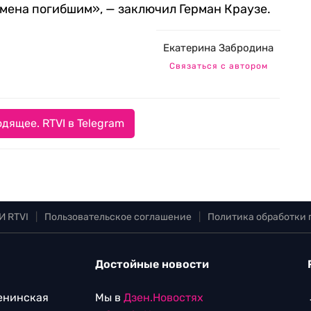
 имена погибшим», — заключил Герман Краузе.
Екатерина Забродина
Связаться с автором
дящее. RTVI в Telegram
И RTVI
|
Пользовательское соглашение
|
Политика обработки
Достойные новости
Ленинская
Мы в
Дзен.Новостях