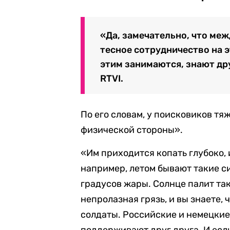
«Да, замечательно, что ме
тесное сотрудничество на э
этим занимаются, знают дру
RTVI.
По его словам, у поисковиков тяж
физической стороны».
«Им приходится копать глубоко, и
например, летом бывают такие си
градусов жары. Солнце палит так
непролазная грязь, и вы знаете, 
солдаты. Российские и немецкие
поддерживают друг друга. И есл