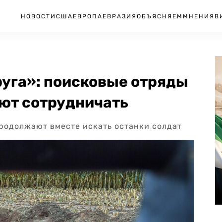
НОВОСТИ
США
ЕВРОПА
ЕВРАЗИЯ
ОБЪЯСНЯЕМ
МНЕНИЯ
В
уга»: поисковые отряды
ют сотрудничать
продолжают вместе искать останки солдат