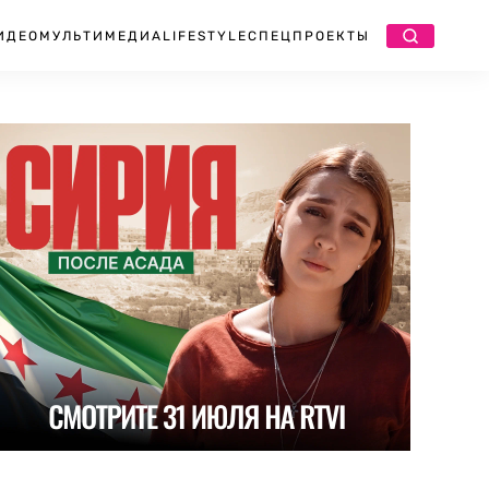
ИДЕО
МУЛЬТИМЕДИА
LIFESTYLE
СПЕЦПРОЕКТЫ