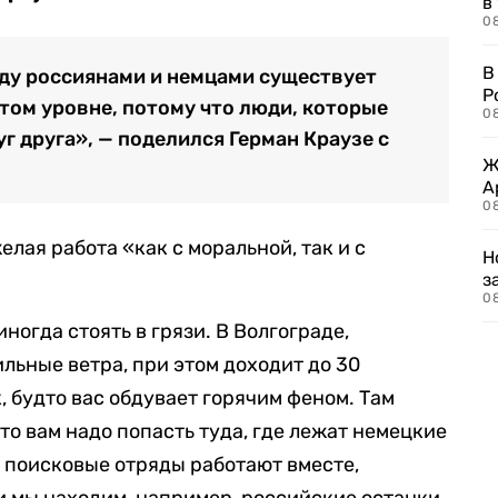
в
08
В
жду россиянами и немцами существует
Р
том уровне, потому что люди, которые
08
г друга», — поделился Герман Краузе с
Ж
А
0
елая работа «как с моральной, так и с
Н
з
08
ногда стоять в грязи. В Волгограде,
льные ветра, при этом доходит до 30
, будто вас обдувает горячим феном. Там
что вам надо попасть туда, где лежат немецкие
 поисковые отряды работают вместе,
и мы находим, например, российские останки,