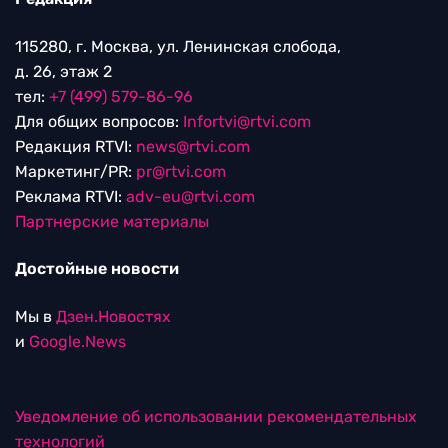
115280, г. Москва, ул. Ленинская слобода,
д. 26, этаж 2
тел:
+7 (499) 579-86-96
Для общих вопросов:
Infortvi@rtvi.com
Редакция RTVI:
news@rtvi.com
Маркетинг/PR:
pr@rtvi.com
Реклама RTVI:
adv-eu@rtvi.com
Партнерские материалы
Достойные новости
Мы в
Дзен.Новостях
и
Google.News
Уведомление об использовании рекомендательных
технологий