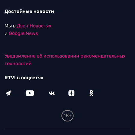
Достойные новости
Мы в
Дзен.Новостях
и
Google.News
Уведомление об использовании рекомендательных
технологий
RTVI в соцсетях
18+