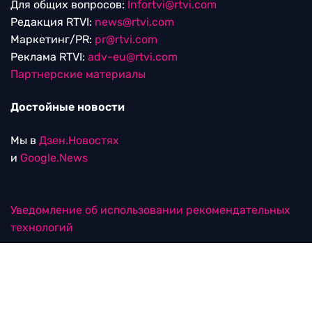
Для общих вопросов:
Infortvi@rtvi.com
Редакция RTVI:
news@rtvi.com
Маркетинг/PR:
pr@rtvi.com
Реклама RTVI:
adv-eu@rtvi.com
Партнерские материалы
Достойные новости
Мы в
Дзен.Новостях
и
Google.News
Уведомление об использовании рекомендательных
технологий
RTVI в соцсетях