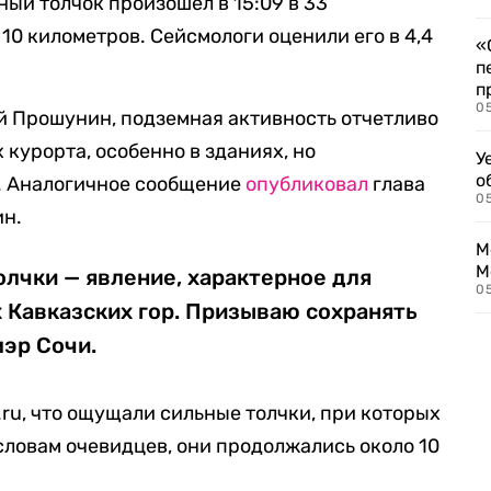
ый толчок произошел в 15:09 в 33
 10 километров. Сейсмологи оценили его в 4,4
«
п
п
0
й Прошунин, подземная активность отчетливо
курорта, особенно в зданиях, но
У
о
. Аналогичное сообщение
опубликовал
глава
0
ин.
М
М
лчки — явление, характерное для
05
 Кавказских гор. Призываю сохранять
мэр Сочи.
ru, что ощущали сильные толчки, при которых
 словам очевидцев, они продолжались около 10