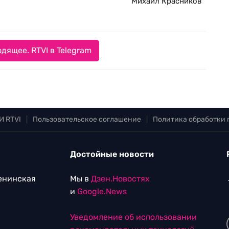
Михаил Красников
дящее. RTVI в Telegram
И RTVI
|
Пользовательское соглашение
|
Политика обработки
Достойные новости
Ленинская
Мы в
Дзен.Новостях
и
Google.News
Уведомление об использовании