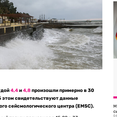
удой
4,4
и
4,8
произошли примерно в 30
Об этом свидетельствуют данные
го сейсмологического центра (EMSC).
М
с
0