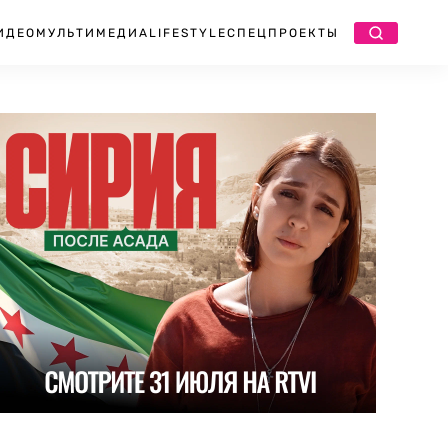
ИДЕО
МУЛЬТИМЕДИА
LIFESTYLE
СПЕЦПРОЕКТЫ