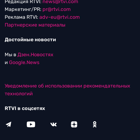
Редакция RTVI:
news@rtvi.com
Маркетинг/PR:
pr@rtvi.com
Реклама RTVI:
adv-eu@rtvi.com
Партнерские материалы
Достойные новости
Мы в
Дзен.Новостях
и
Google.News
Уведомление об использовании рекомендательных
технологий
RTVI в соцсетях