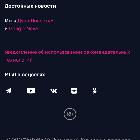
Достойные новости
Мы в
Дзен.Новостях
и
Google.News
Уведомление об использовании рекомендательных
технологий
RTVI в соцсетях
18+
© ООО "ЭрТиВиАй Продакшн". Все права защищены.