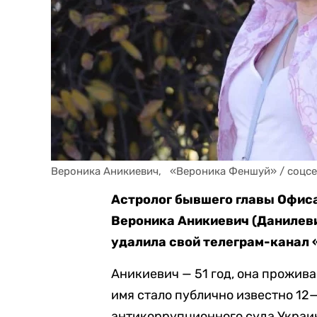
Вероника Аникиевич,   «Вероника Феншуй» / соцс
Астролог бывшего главы Офис
Вероника Аникиевич (Данилеви
удалила свой телеграм-канал 
Аникиевич — 51 год, она прожива
имя стало публично известно 12
антикоррупционного суда Украин