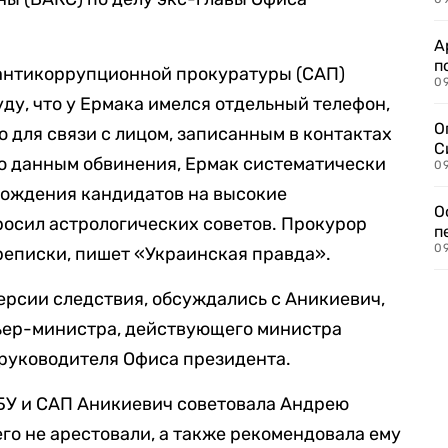
А
п
антикоррупционной прокуратуры (САП)
09
ду, что у Ермака имелся отдельный телефон,
О
для связи с лицом, записанным в контактах
С
о данным обвинения, Ермак систематически
09
рождения кандидатов на высокие
О
осил астрологических советов. Прокурор
п
09
реписки, пишет «Украинская правда».
версии следствия, обсуждались с Аникиевич,
ьер-министра, действующего министра
 руководителя Офиса президента.
БУ и САП Аникиевич советовала Андрею
его не арестовали, а также рекомендовала ему