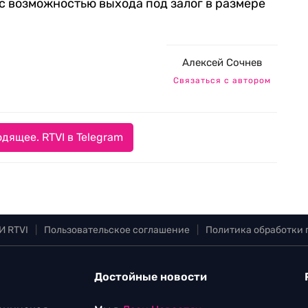
 с возможностью выхода под залог в размере
Алексей Сочнев
Связаться с автором
дящее. RTVI в Telegram
И RTVI
|
Пользовательское соглашение
|
Политика обработки
Достойные новости