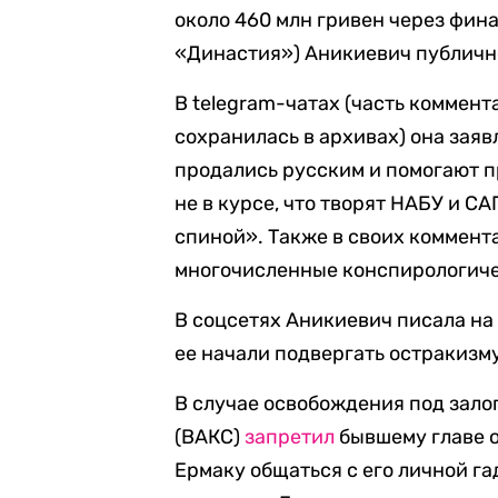
около 460 млн гривен через фин
«Династия») Аникиевич публично
В telegram-чатах (часть коммен
сохранилась в архивах) она заяв
продались русским и помогают п
не в курсе, что творят НАБУ и СА
спиной». Также в своих коммент
многочисленные конспирологиче
В соцсетях Аникиевич писала на
ее начали подвергать остракизм
В случае освобождения под зал
(ВАКС)
запретил
бывшему главе 
Ермаку общаться с его личной г