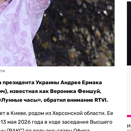
ети
а президента Украины Андрея Ермака
ч), известная как Вероника Феншуй,
«Лунные часы», обратил внимание RTVI.
ет в Киеве, родом из Херсонской области. Ее
—13 мая 2026 года в ходе заседания Высшего
И
ы (ВАКС) по делу экс-главы Офиса
09