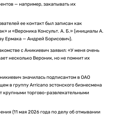
ентов — например, закапывать их
ователей ее контакт был записан как
ак» и «Вероника Консульт. А. Б.» (инициалы А.
тву Ермака — Андрей Борисович).
накомстве с Аникиевич заявил: «У меня очень
нает несколько Вероник, но не помнит их
Аникиевич значилась подписантом в ОАО
ем в группу Arricano эстонского бизнесмена
ет крупными торгово-развлекательными
ния (11 мая 2026 года по делу об отмывании