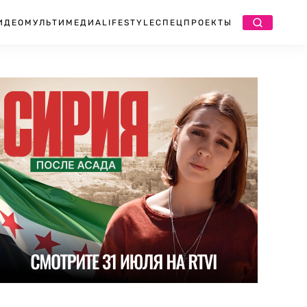
ИДЕО
МУЛЬТИМЕДИА
LIFESTYLE
СПЕЦПРОЕКТЫ