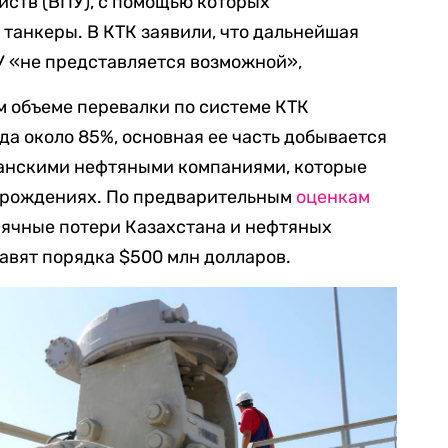
йств (ВПУ), с помощью которых
 танкеры. В КТК заявили, что дальнейшая
 «не представляется возможной»,
м объеме перевалки по системе КТК
да около 85%, основная ее часть добывается
анскими нефтяными компаниями, которые
орождениях. По предварительным
оценкам
сячные потери Казахстана и нефтяных
тавят порядка $500 млн долларов.