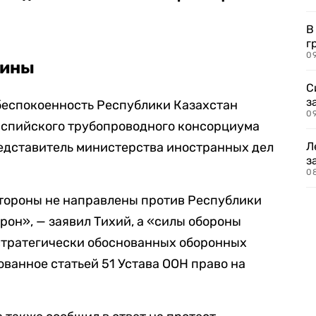
В
г
09
аины
С
з
беспокоенность Республики Казахстан
0
аспийского трубопроводного консорциума
редставитель министерства иностранных дел
Л
з
0
тороны не направлены против Республики
рон», — заявил Тихий, а «силы обороны
стратегически обоснованных оборонных
ванное статьей 51 Устава ООН право на