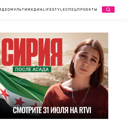
ИДЕО
МУЛЬТИМЕДИА
LIFESTYLE
СПЕЦПРОЕКТЫ