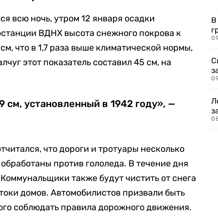
я всю ночь, утром 12 января осадки
В
г
останции ВДНХ высота снежного покрова к
09
см, что в 1,7 раза выше климатической нормы,
С
лчуг этот показатель составил 45 см, на
з
0
Л
9 см, установленный в 1942 году», —
з
0
тчитался, что дороги и тротуары несколько
обработаны против гололеда. В течение дня
. Коммунальщики также будут чистить от снега
стоки домов. Автомобилистов призвали быть
ого соблюдать правила дорожного движения.