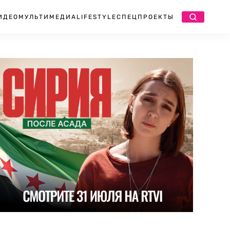
ИДЕО
МУЛЬТИМЕДИА
LIFESTYLE
СПЕЦПРОЕКТЫ