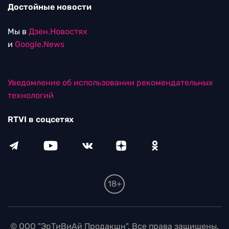
Достойные новости
Мы в
Дзен.Новостях
и
Google.News
Уведомление об использовании рекомендательных
технологий
RTVI в соцсетях
18+
© ООО "ЭрТиВиАй Продакшн". Все права защищены.