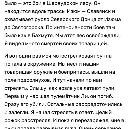
было — это бои в Шервудском лесу. Он
находится вдоль трассы Изюм — Славянск и
охватывает русло Северского Донца от Изюма
до Святогорска. По интенсивности боев там
было как в Бахмуте. Мы этот лес освобождали…
Я видел много смертей своих товарищей…
И вот один раз моя мотострелковая группа
попала в окружение. Мы несли нашим
товарищам оружие и боеприпасы, вышли на
поле подсолнухов. И тут начали по нам
стрелять. Слышу, как возле уха летают пули!
Первым у нас шел пулемётчик Ли, он погиб.
Сразу его убили. Остальные рассредоточились
и залегли. Я начал стрелять в ответ. Целый
рожок расстрелял. И пока я перезаряжал, мне в
руку попала разрывная пуля. Очень серьезное