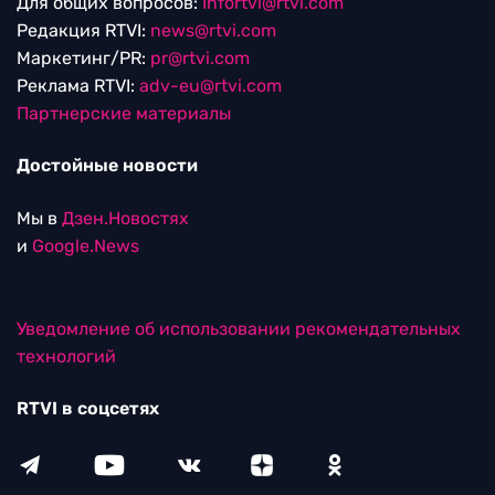
Для общих вопросов:
Infortvi@rtvi.com
Редакция RTVI:
news@rtvi.com
Маркетинг/PR:
pr@rtvi.com
Реклама RTVI:
adv-eu@rtvi.com
Партнерские материалы
Достойные новости
Мы в
Дзен.Новостях
и
Google.News
Уведомление об использовании рекомендательных
технологий
RTVI в соцсетях