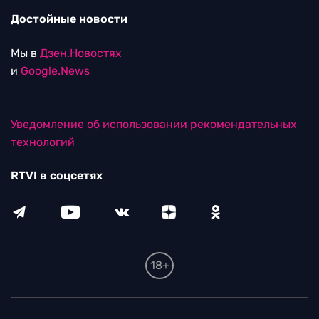
Достойные новости
Мы в
Дзен.Новостях
и
Google.News
Уведомление об использовании рекомендательных
технологий
RTVI в соцсетях
18+