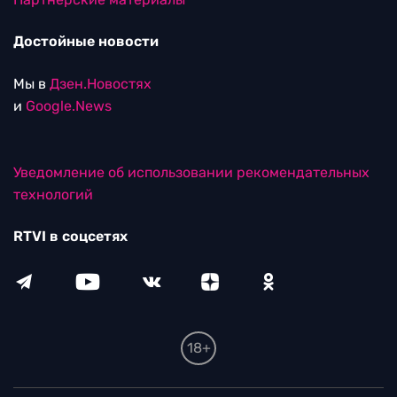
Достойные новости
Мы в
Дзен.Новостях
и
Google.News
Уведомление об использовании рекомендательных
технологий
RTVI в соцсетях
18+