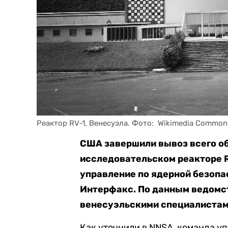
Реактор RV-1, Венесуэла. Фото:  Wikimedia Common
США завершили вывоз всего об
исследовательском реакторе R
управление по ядерной безопа
Интерфакс. По данным ведомст
венесуэльскими специалистам
Как уточнили в NNSA, команда у