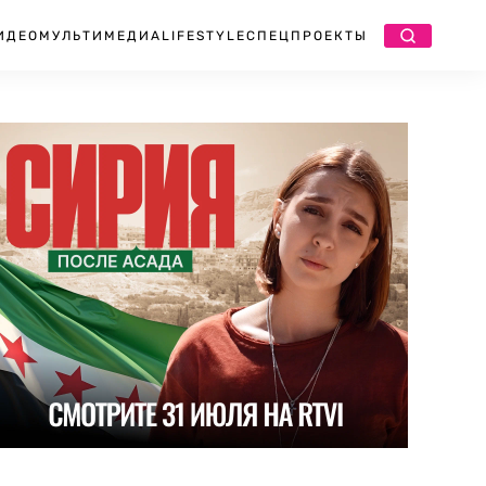
ИДЕО
МУЛЬТИМЕДИА
LIFESTYLE
СПЕЦПРОЕКТЫ