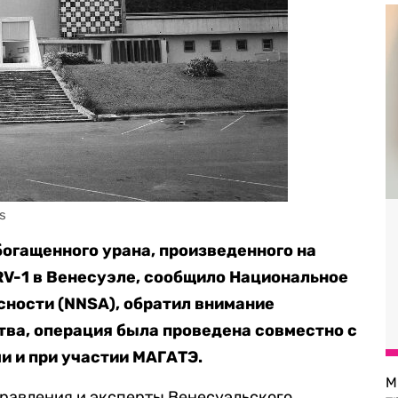
s
огащенного урана, произведенного на
V-1 в Венесуэле, сообщило Национальное
сности (NNSA), обратил внимание
ва, операция была проведена совместно с
и и при участии МАГАТЭ.
М
правления и эксперты Венесуэльского