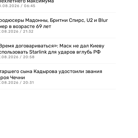
рехлетнего максимума
8.08.2026 / 06:45
родюсеры Мадонны, Бритни Спирс, U2 и Blur
мер в возрасте 69 лет
.08.2026 / 21:32
Время договариваться»: Маск не дал Киеву
спользовать Starlink для ударов вглубь РФ
7.08.2026 / 20:58
таршего сына Кадырова удостоили звания
ероя Чечни
.08.2026 / 20:31