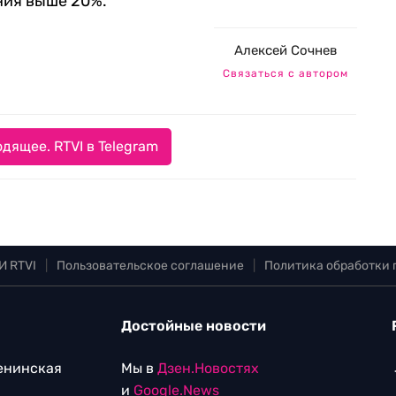
ния выше 20%.
Алексей Сочнев
Связаться с автором
дящее. RTVI в Telegram
И RTVI
|
Пользовательское соглашение
|
Политика обработки
Достойные новости
Ленинская
Мы в
Дзен.Новостях
и
Google.News