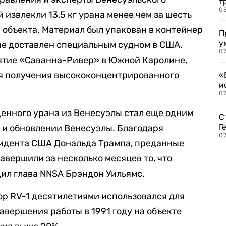
т
0
извлекли 13,5 кг урана менее чем за шесть
 объекта. Материал был упакован в контейнер
П
у
мае доставлен специальным судном в США.
07
иятие «Саванна-Ривер» в Южной Каролине,
ля получения высококонцентрированного
«
и
0
енного урана из Венесуэлы стал еще одним
С
Г
 и обновлении Венесуэлы. Благодаря
07
идента США Дональда Трампа, преданные
авершили за несколько месяцев то, что
щил глава NNSA Брэндон Уильямс.
тор RV-1 десятилетиями использовался для
авершения работы в 1991 году на объекте