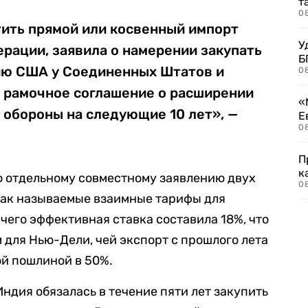
т
0
тить прямой или косвенный импорт
У
рации, заявила о намерении закупать
Б
ию США у Соединенных Штатов и
0
 рамочное соглашение о расширении
«
 обороны на следующие 10 лет», —
Е
0
П
к
о отдельному совместному заявлению двух
0
так называемые взаимные тарифы для
 чего эффективная ставка составила 18%, что
 для Нью-Дели, чей экспорт с прошлого лета
й пошлиной в 50%.
ндия обязалась в течение пяти лет закупить