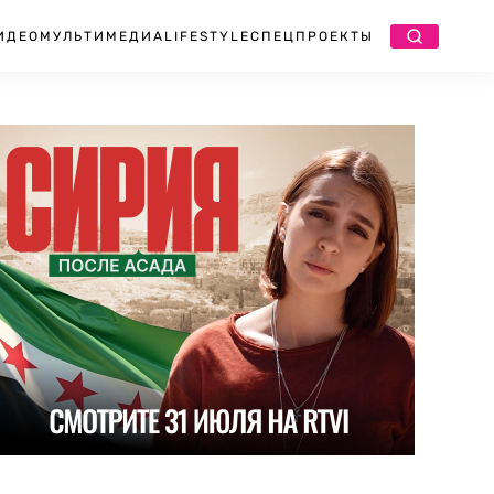
ИДЕО
МУЛЬТИМЕДИА
LIFESTYLE
СПЕЦПРОЕКТЫ