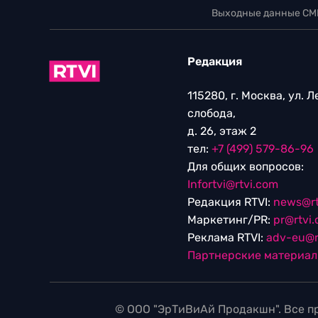
Выходные данные СМ
Редакция
115280, г. Москва, ул. 
слобода,
д. 26, этаж 2
тел:
+7 (499) 579-86-96
Для общих вопросов:
Infortvi@rtvi.com
Редакция RTVI:
news@rt
Маркетинг/PR:
pr@rtvi
Реклама RTVI:
adv-eu@r
Партнерские материа
© ООО "ЭрТиВиАй Продакшн". Все пр