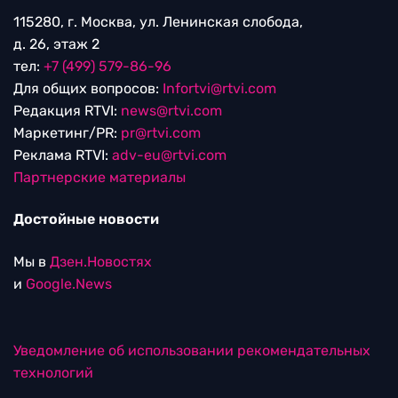
115280, г. Москва, ул. Ленинская слобода,
д. 26, этаж 2
тел:
+7 (499) 579-86-96
Для общих вопросов:
Infortvi@rtvi.com
Редакция RTVI:
news@rtvi.com
Маркетинг/PR:
pr@rtvi.com
Реклама RTVI:
adv-eu@rtvi.com
Партнерские материалы
Достойные новости
Мы в
Дзен.Новостях
и
Google.News
Уведомление об использовании рекомендательных
технологий