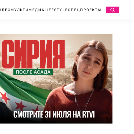
ИДЕО
МУЛЬТИМЕДИА
LIFESTYLE
СПЕЦПРОЕКТЫ