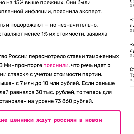
с
о на 15% выше прежних. Они были
0
опленной инфляции, пояснила эксперт.
«
ть и подорожают — но незначительно,
в
0
тавляют менее 1% их стоимости, заявила
«
с
ство России пересмотрело ставки таможенных
08
 В Минпромторге
пояснили
, что речь идет о
С
и ставок» с учетом стоимости партии.
Т
08
ышен с 7 млн до 10 млн рублей. Если раньше
лей равнялся 30 тыс. рублей, то теперь для
становлен на уровне 73 860 рублей.
кие ценники ждут россиян в новом