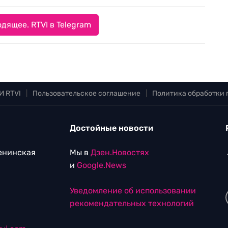
дящее. RTVI в Telegram
И RTVI
|
Пользовательское соглашение
|
Политика обработки
Достойные новости
Ленинская
Мы в
Дзен.Новостях
и
Google.News
Уведомление об использовании
рекомендательных технологий