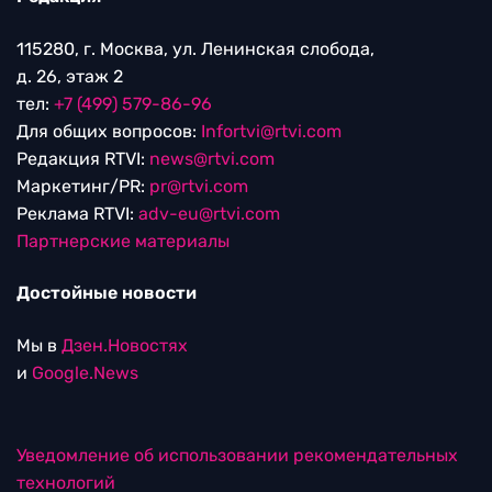
115280, г. Москва, ул. Ленинская слобода,
д. 26, этаж 2
тел:
+7 (499) 579-86-96
Для общих вопросов:
Infortvi@rtvi.com
Редакция RTVI:
news@rtvi.com
Маркетинг/PR:
pr@rtvi.com
Реклама RTVI:
adv-eu@rtvi.com
Партнерские материалы
Достойные новости
Мы в
Дзен.Новостях
и
Google.News
Уведомление об использовании рекомендательных
технологий