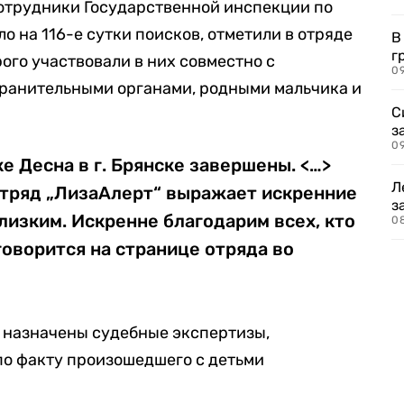
сотрудники Государственной инспекции по
 на 116-е сутки поисков, отметили в отряде
В
г
ого участвовали в них совместно с
09
ранительными органами, родными мальчика и
С
з
0
е Десна в г. Брянске завершены. <…>
Л
тряд „ЛизаАлерт“ выражает искренние
з
лизким. Искренне благодарим всех, кто
0
говорится на странице отряда во
 назначены судебные экспертизы,
по факту произошедшего с детьми