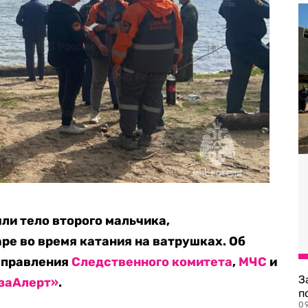
ли тело второго мальчика,
ре во время катания на ватрушках. Об
управления
Следственного комитета
,
МЧС
и
З
заАлерт»
.
п
0