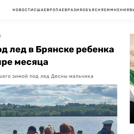
НОВОСТИ
США
ЕВРОПА
ЕВРАЗИЯ
ОБЪЯСНЯЕМ
МНЕНИЯ
В
5
д лед в Брянске ребенка
ыре месяца
шего зимой под лед Десны мальчика