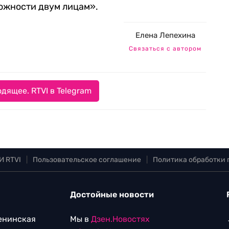
ожности двум лицам».
Елена Лепехина
Связаться с автором
дящее. RTVI в Telegram
И RTVI
|
Пользовательское соглашение
|
Политика обработки
Достойные новости
Ленинская
Мы в
Дзен.Новостях