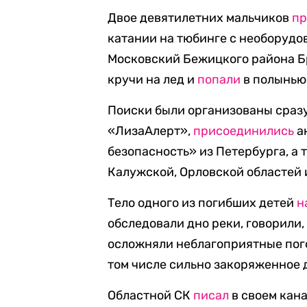
Двое девятилетних мальчиков
пр
катании на тюбинге с необорудо
Московский Бежицкого района Бр
кручи на лед и
попали
в полынью
Поиски были организованы сразу
«ЛизаАлерт»,
присоединились
а
безопасность» из Петербурга, а 
Калужской, Орловской областей 
Тело одного из погибших детей
н
обследовали дно реки, говорили,
осложняли неблагоприятные пого
том числе сильно закоряженное 
Областной СК
писал
в своем кана