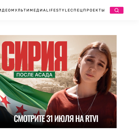
ИДЕО
МУЛЬТИМЕДИА
LIFESTYLE
СПЕЦПРОЕКТЫ