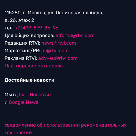
115280, г. Москва, ул. Ленинская слобода,
д. 26, этаж 2
тел:
+7 (499) 579-86-96
Для общих вопросов:
Infortvi@rtvi.com
Редакция RTVI:
news@rtvi.com
Маркетинг/PR:
pr@rtvi.com
Реклама RTVI:
adv-eu@rtvi.com
Партнерские материалы
Достойные новости
Мы в
Дзен.Новостях
и
Google.News
Уведомление об использовании рекомендательных
технологий