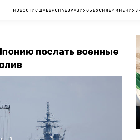
НОВОСТИ
США
ЕВРОПА
ЕВРАЗИЯ
ОБЪЯСНЯЕМ
МНЕНИЯ
В
 Японию послать военные
ролив