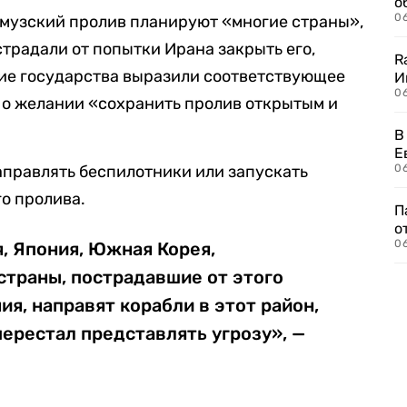
о
06
рмузский пролив планируют «многие страны»,
страдали от попытки Ирана закрыть его,
R
акие государства выразили соответствующее
И
0
т о желании «сохранить пролив открытым и
В
Е
аправлять беспилотники или запускать
06
о пролива.
П
о
06
, Япония, Южная Корея,
страны, пострадавшие от этого
ия, направят корабли в этот район,
ерестал представлять угрозу», —