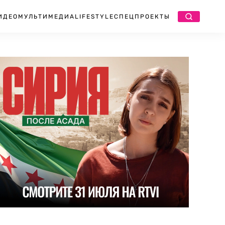
ИДЕО
МУЛЬТИМЕДИА
LIFESTYLE
СПЕЦПРОЕКТЫ