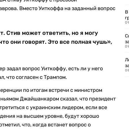
аврова. Вместо Уиткоффа на заданный вопрос
В
г
09
т. Стив может ответить, но я могу
С
что они говорят. Это все полная чушь»,
з
0
Л
з
р задал вопрос Уиткоффу, есть ли у него
0
л, что согласен с Трампом.
ференции по итогам встречи с министром
ньямом Джайшанкаром сказал, что президент
третиться с украинским лидером, если все
дения на высшем уровне, будут хорошо
тметил, что, когда встанет вопрос о