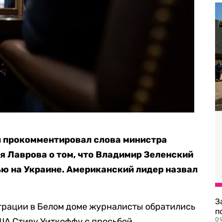
 прокомментировал слова министра
я Лаврова о том, что Владимир Зеленский
ью на Украине. Американский лидер назвал
З
трации в Белом доме журналисты обратились
п
ША Стиву Уиткоффу с просьбой
0