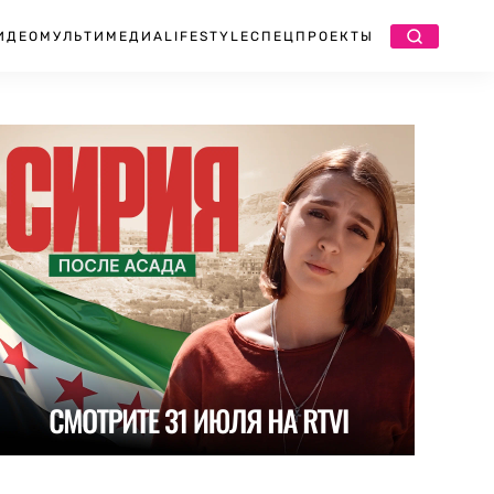
ИДЕО
МУЛЬТИМЕДИА
LIFESTYLE
СПЕЦПРОЕКТЫ