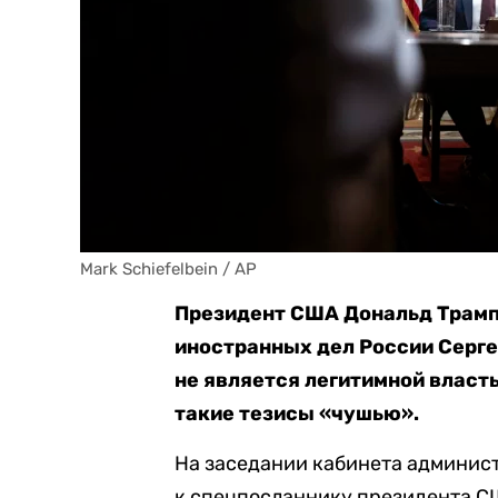
Mark Schiefelbein / AP
Президент США Дональд Трамп
иностранных дел России Серге
не является легитимной власт
такие тезисы «чушью».
На заседании кабинета админис
к спецпосланнику президента С