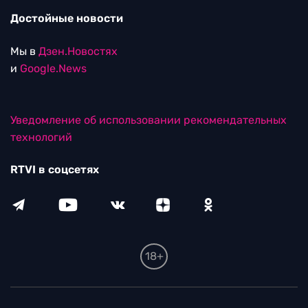
Достойные новости
Мы в
Дзен.Новостях
и
Google.News
Уведомление об использовании рекомендательных
технологий
RTVI в соцсетях
18+