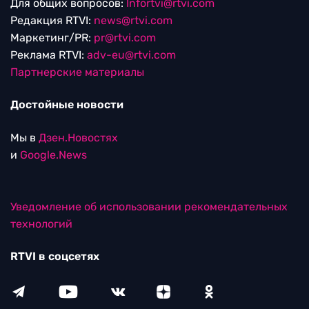
Для общих вопросов:
Infortvi@rtvi.com
Редакция RTVI:
news@rtvi.com
Маркетинг/PR:
pr@rtvi.com
Реклама RTVI:
adv-eu@rtvi.com
Партнерские материалы
Достойные новости
Мы в
Дзен.Новостях
и
Google.News
Уведомление об использовании рекомендательных
технологий
RTVI в соцсетях