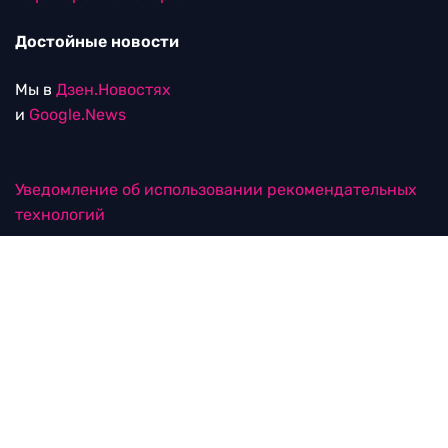
Достойные новости
Мы в
Дзен.Новостях
и
Google.News
Уведомление об использовании рекомендательных
технологий
RTVI в соцсетях
18+