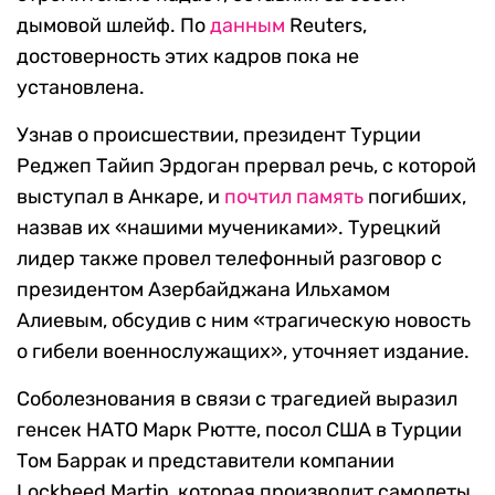
дымовой шлейф. По
данным
Reuters,
достоверность этих кадров пока не
установлена.
Узнав о происшествии, президент Турции
Реджеп Тайип Эрдоган прервал речь, с которой
выступал в Анкаре, и
почтил память
погибших,
назвав их «нашими мучениками». Турецкий
лидер также провел телефонный разговор с
президентом Азербайджана Ильхамом
Алиевым, обсудив с ним «трагическую новость
о гибели военнослужащих», уточняет издание.
Соболезнования в связи с трагедией выразил
генсек НАТО Марк Рютте, посол США в Турции
Том Баррак и представители компании
Lockheed Martin, которая производит самолеты