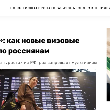
НОВОСТИ
США
ЕВРОПА
ЕВРАЗИЯ
ОБЪЯСНЯЕМ
МНЕНИЯ
В
»: как новые визовые
по россиянам
в туристах из РФ, раз запрещает мультивизы