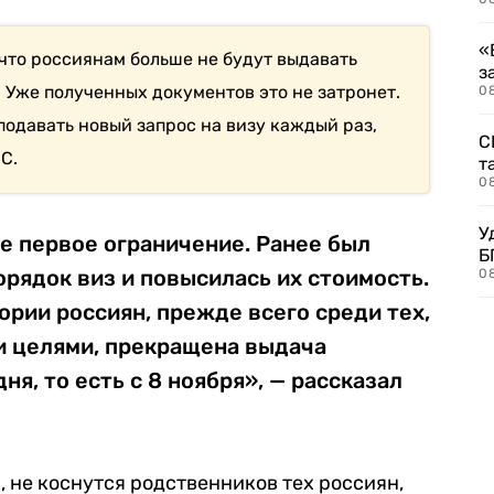
«
что россиянам больше не будут выдавать
з
 Уже полученных документов это не затронет.
08
подавать новый запрос на визу каждый раз,
С
С.
т
0
У
не первое ограничение. Ранее был
Б
рядок виз и повысилась их стоимость.
0
ории россиян, прежде всего среди тех,
и целями, прекращена выдача
ня, то есть с 8 ноября», — рассказал
, не коснутся родственников тех россиян,