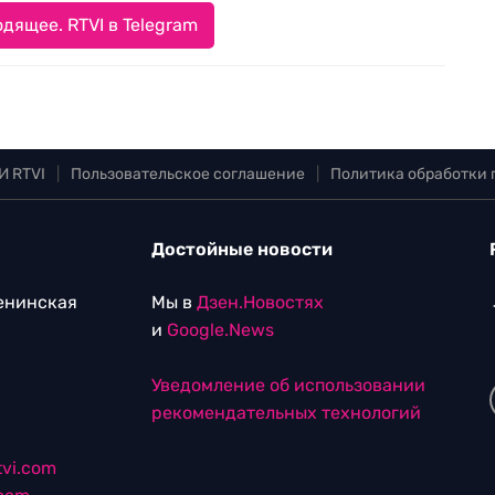
дящее. RTVI в Telegram
И RTVI
|
Пользовательское соглашение
|
Политика обработки
Достойные новости
Ленинская
Мы в
Дзен.Новостях
и
Google.News
Уведомление об использовании
рекомендательных технологий
vi.com