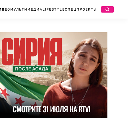
ИДЕО
МУЛЬТИМЕДИА
LIFESTYLE
СПЕЦПРОЕКТЫ