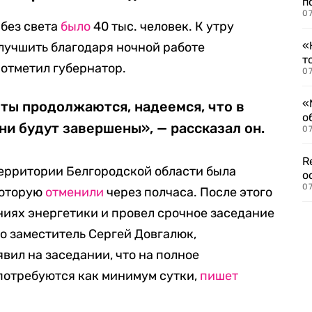
п
07
 без света
было
40 тыс. человек. К утру
«
лучшить благодаря ночной работе
т
 отметил губернатор.
07
«
ты продолжаются, надеемся, что в
о
и будут завершены», — рассказал он.
07
R
территории Белгородской области была
о
07
которую
отменили
через полчаса. После этого
иях энергетики и провел срочное заседание
го заместитель Сергей Довгалюк,
вил на заседании, что на полное
потребуются как минимум сутки,
пишет