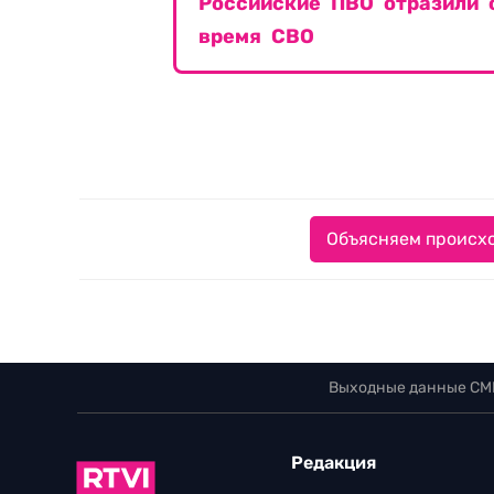
Российские ПВО отразили 
время СВО
Объясняем происхо
Выходные данные СМ
Редакция