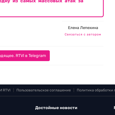
одну из самых массовых атак за
Елена Лепехина
Связаться с автором
дящее. RTVI в Telegram
И RTVI
|
Пользовательское соглашение
|
Политика обработки
Достойные новости