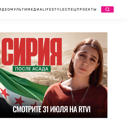
ИДЕО
МУЛЬТИМЕДИА
LIFESTYLE
СПЕЦПРОЕКТЫ