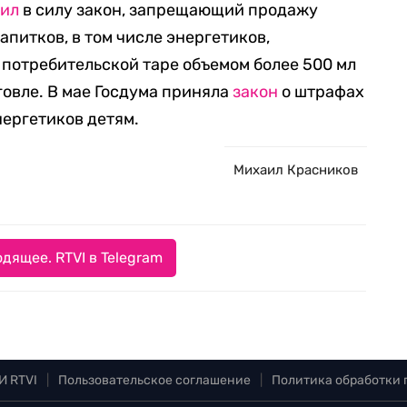
пил
в силу закон, запрещающий продажу
питков, в том числе энергетиков,
потребительской таре объемом более 500 мл
говле. В мае Госдума приняла
закон
о штрафах
нергетиков детям.
Михаил Красников
дящее. RTVI в Telegram
И RTVI
|
Пользовательское соглашение
|
Политика обработки