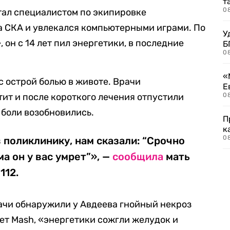
т
0
тал специалистом по экипировке
а СКА и увлекался компьютерными играми. По
У
 он с 14 лет пил энергетики, в последние
Б
0
«
с острой болью в животе. Врачи
Е
тит и после короткого лечения отпустили
0
 боли возобновились.
П
к
0
 поликлинику, нам сказали: “Срочно
ма он у вас умрет”», —
сообщила
мать
112.
ачи обнаружили у Авдеева гнойный некроз
т Mash, «энергетики сожгли желудок и