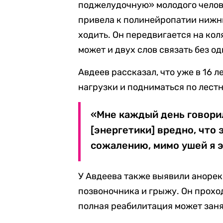
поджелудочную» молодого челов
привела к полинейропатии нижни
ходить. Он передвигается на кол
может и двух слов связать без о
Авдеев рассказал, что уже в 16 
нагрузки и подниматься по лест
«Мне каждый день говорил
[энергетики] вредно, что э
сожалению, мимо ушей я эт
У Авдеева также выявили аноре
позвоночника и грыжу. Он прохо
полная реабилитация может занят