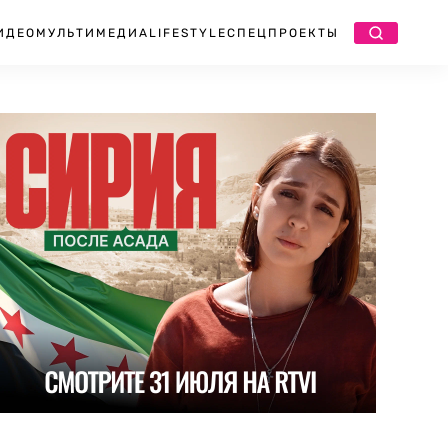
ИДЕО
МУЛЬТИМЕДИА
LIFESTYLE
СПЕЦПРОЕКТЫ