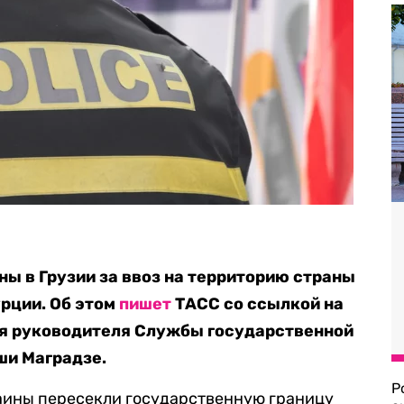
ы в Грузии за ввоз на территорию страны
урции. Об этом
пишет
ТАСС со ссылкой на
ля руководителя Службы государственной
ши Маградзе.
Р
раины пересекли государственную границу