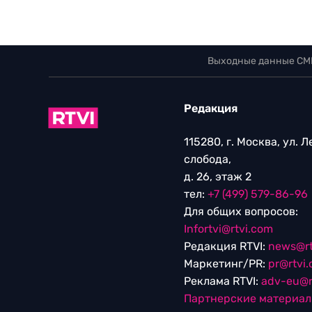
Выходные данные СМ
Редакция
115280, г. Москва, ул. 
слобода,
д. 26, этаж 2
тел:
+7 (499) 579-86-96
Для общих вопросов:
Infortvi@rtvi.com
Редакция RTVI:
news@rt
Маркетинг/PR:
pr@rtvi
Реклама RTVI:
adv-eu@r
Партнерские материа