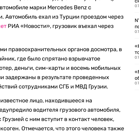
с
07
автомобиле марки Меrcedes Benz с
. Автомобиль ехал из Турции проездом через
N
яет
РИА «Новости», грузовик въехал через
п
07
«
ми правоохранительных органов досмотра, в
т
айник, где было спрятано взрывчатое
07
ютер, деньги, сим-карты и восемь мобильных
«
и задержаны в результате проведенных
о
07
йствий сотрудниками СГБ и МВД Грузии.
известное лицо, находившееся на
едупредило водителя грузового автомобиля,
 Грузией с ним вступит в контакт человек,
ксоген. Отмечается, что этого человека также