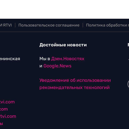
И RTVI
|
Пользовательское соглашение
|
Политика обработки
Достойные новости
Ленинская
Мы в
Дзен.Новостях
и
Google.News
Уведомление об использовании
рекомендательных технологий
vi.com
.com
tvi.com
лы