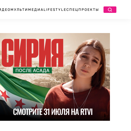
ИДЕО
МУЛЬТИМЕДИА
LIFESTYLE
СПЕЦПРОЕКТЫ