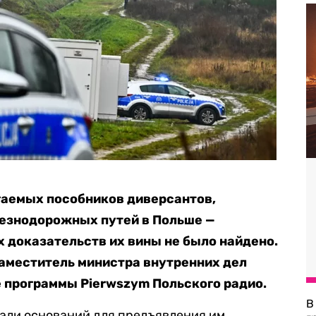
гаемых пособников диверсантов,
езнодорожных путей в Польше —
х доказательств их вины не было найдено.
аместитель министра внутренних дел
 программы Pierwszym Польского радио.
В
али оснований для предъявления им