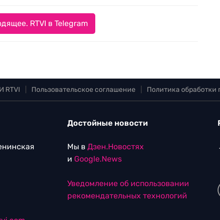
дящее. RTVI в Telegram
И RTVI
|
Пользовательское соглашение
|
Политика обработки
Достойные новости
Ленинская
Мы в
Дзен.Новостях
и
Google.News
Уведомление об использовании
рекомендательных технологий