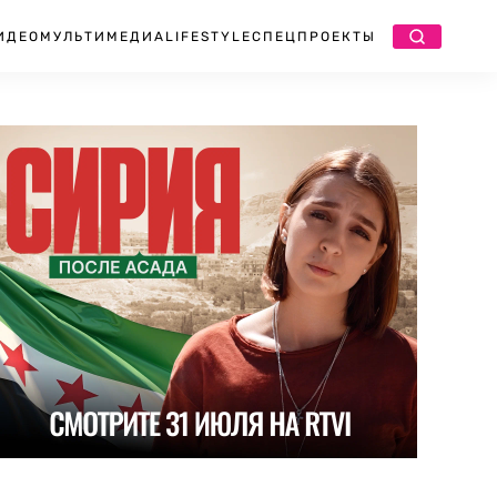
ИДЕО
МУЛЬТИМЕДИА
LIFESTYLE
СПЕЦПРОЕКТЫ