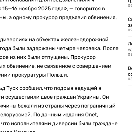
г
09
 15—16 ноября 2025 года», — говорится в
ны, а одному прокурор предъявил обвинения,
С
з
0
о диверсиях на объектах железнодорожной
Л
года были задержаны четыре человека. После
з
0
трое из них были отпущены. Прокурор
ых обвинение, не связанное с совершением
В
с
щении прокуратуры Польши.
0
д Туск сообщил, что подрыв ведущей в
ги осуществили двое граждан Украины. Он
ужчины бежали из страны через пограничный
Белоруссией. По данным издания Onet,
, что исполнителями диверсии были граждане