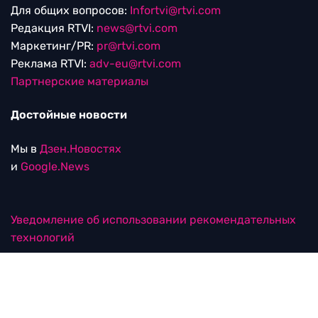
Для общих вопросов:
Infortvi@rtvi.com
Редакция RTVI:
news@rtvi.com
Маркетинг/PR:
pr@rtvi.com
Реклама RTVI:
adv-eu@rtvi.com
Партнерские материалы
Достойные новости
Мы в
Дзен.Новостях
и
Google.News
Уведомление об использовании рекомендательных
технологий
RTVI в соцсетях