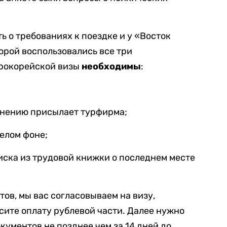
ь о требованиях к поездке и у «Восток
орой воспользовались все три
ерокорейской визы
необходимы
:
лнению присылает турфирма;
елом фоне;
иска из трудовой книжки о последнем месте
ов, мы вас согласовываем на визу,
осите оплату рублевой части. Далее нужно
кументов не позднее чем за 14 дней до