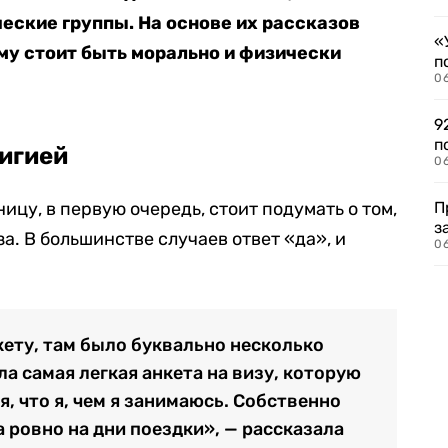
еские группы. На основе их рассказов
«
ему стоит быть морально и физически
п
0
9
п
лигией
0
ицу, в первую очередь, стоит подумать о том,
П
з
за. В большинстве случаев ответ «да», и
0
ету, там было буквально несколько
ла самая легкая анкета на визу, которую
я, что я, чем я занимаюсь. Собственно
на ровно на дни поездки», — рассказала