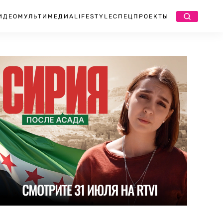
ИДЕО
МУЛЬТИМЕДИА
LIFESTYLE
СПЕЦПРОЕКТЫ