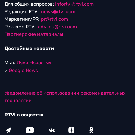
Для общих вопросов:
Infortvi@rtvi.com
Редакция RTVI:
news@rtvi.com
Маркетинг/PR:
pr@rtvi.com
Реклама RTVI:
adv-eu@rtvi.com
Партнерские материалы
Достойные новости
Мы в
Дзен.Новостях
и
Google.News
Уведомление об использовании рекомендательных
технологий
RTVI в соцсетях