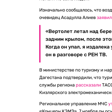
Изначально сообщалось, что воз
очевидец Асадулла Алиев
заявил
«Вертолет летал над берег
задним крылом, после это
Когда он упал, я издалека
он в разговоре с РЕН ТВ.
В министерстве по туризму и н
Дагестана подтвердили, что тури
службы региона
рассказали
ТАСС
Кизлярского электромеханическо
Региональное управление МЧС
у
«Концерн КЭМЗ». 7 ноября он ос