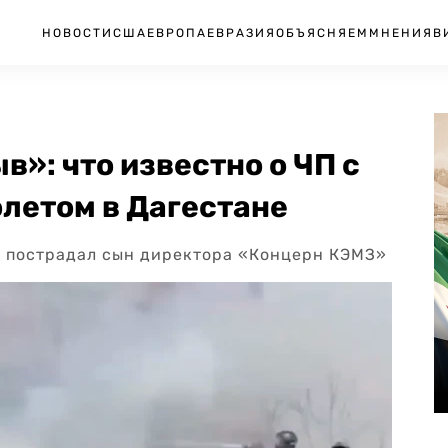
НОВОСТИ
США
ЕВРОПА
ЕВРАЗИЯ
ОБЪЯСНЯЕМ
МНЕНИЯ
В
в»: что известно о ЧП с
летом в Дагестане
не пострадал сын директора «Концерн КЭМЗ»