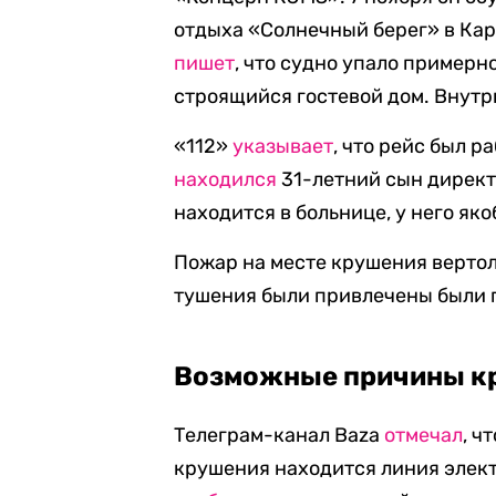
отдыха «Солнечный берег» в Кар
пишет
, что судно упало примерн
строящийся гостевой дом. Внутри
«112»
указывает
, что рейс был р
находился
31-летний сын директ
находится в больнице, у него як
Пожар на месте крушения верто
тушения были привлечены были п
Возможные причины к
Телеграм-канал Baza
отмечал
, ч
крушения находится линия элек