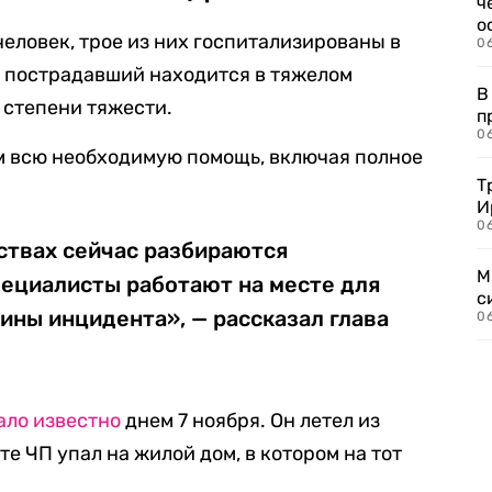
ч
о
человек, трое из них госпитализированы в
0
н пострадавший находится в тяжелом
В
 степени тяжести.
п
0
м всю необходимую помощь, включая полное
Т
И
06
ствах сейчас разбираются
М
пециалисты работают на месте для
с
ины инцидента», — рассказал глава
0
ало известно
днем 7 ноября. Он летел из
те ЧП упал на жилой дом, в котором на тот