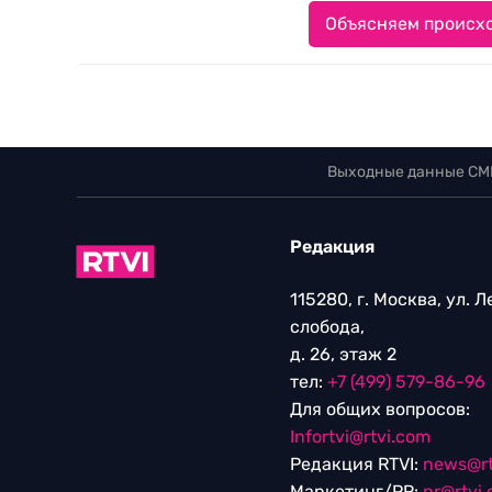
Объясняем происхо
Выходные данные СМ
Редакция
115280, г. Москва, ул. 
слобода,
д. 26, этаж 2
тел:
+7 (499) 579-86-96
Для общих вопросов:
Infortvi@rtvi.com
Редакция RTVI:
news@rt
Маркетинг/PR:
pr@rtvi