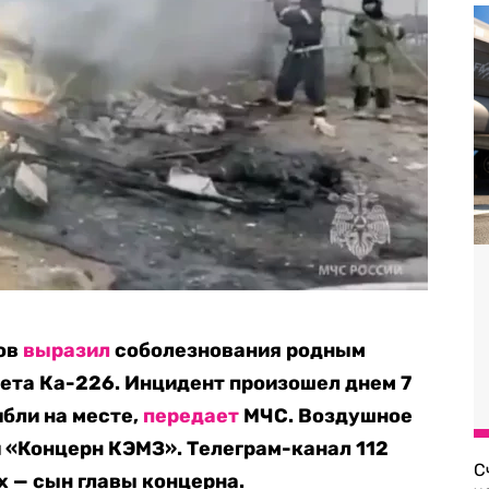
ков
выразил
соболезнования родным
ета Ка-226. Инцидент произошел днем 7
ибли на месте,
передает
МЧС. Воздушное
 «Концерн КЭМЗ». Телеграм-канал 112
С
х — сын главы концерна.