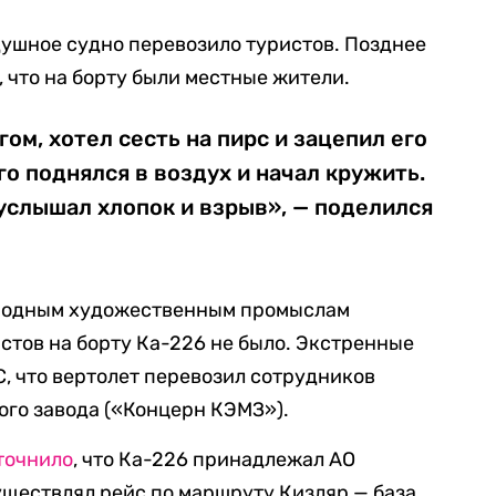
душное судно перевозило туристов. Позднее
, что на борту были местные жители.
ом, хотел сесть на пирс и зацепил его
го поднялся в воздух и начал кружить.
 услышал хлопок и взрыв», — поделился
ародным художественным промыслам
стов на борту Ка-226 не было. Экстренные
, что вертолет перевозил сотрудников
го завода («Концерн КЭМЗ»).
точнило
, что Ка-226 принадлежал АО
уществлял рейс по маршруту Кизляр — база