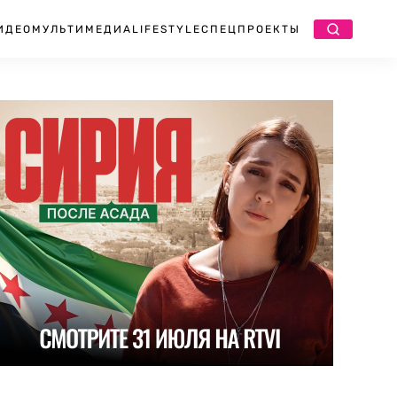
ИДЕО
МУЛЬТИМЕДИА
LIFESTYLE
СПЕЦПРОЕКТЫ