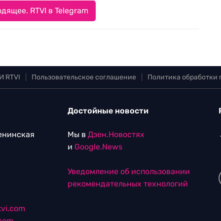
дящее. RTVI в Telegram
И RTVI
|
Пользовательское соглашение
|
Политика обработки
Достойные новости
Ленинская
Мы в
Дзен.Новостях
и
Google.News
Уведомление об использовании
рекомендательных технологий
vi.com
.com