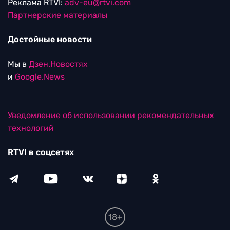
Реклама RTVI:
adv-eu@rtvi.com
Партнерские материалы
Достойные новости
Мы в
Дзен.Новостях
и
Google.News
Уведомление об использовании рекомендательных
технологий
RTVI в соцсетях
18+