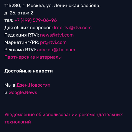
115280, г. Москва, ул. Ленинская слобода,
д. 26, этаж 2
тел:
+7 (499) 579-86-96
Для общих вопросов:
Infortvi@rtvi.com
Редакция RTVI:
news@rtvi.com
Маркетинг/PR:
pr@rtvi.com
Реклама RTVI:
adv-eu@rtvi.com
Партнерские материалы
Достойные новости
Мы в
Дзен.Новостях
и
Google.News
Уведомление об использовании рекомендательных
технологий