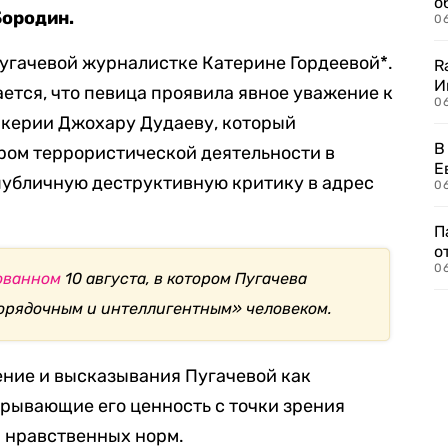
о
Бородин.
06
угачевой журналистке Катерине Гордеевой*.
R
И
ается, что певица проявила явное уважение к
0
керии Джохару Дудаеву, который
В
ром террористической деятельности в
Е
 публичную деструктивную критику в адрес
06
П
о
06
ованном
10 августа, в котором Пугачева
орядочным и интеллигентным» человеком.
ение и высказывания Пугачевой как
рывающие его ценность с точки зрения
и нравственных норм.