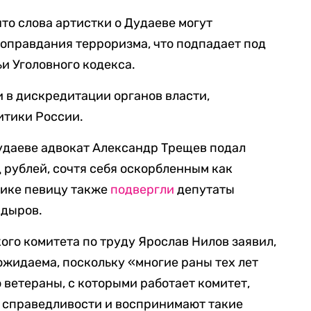
то слова артистки о Дудаеве могут
оправдания терроризма, что подпадает под
и Уголовного кодекса.
и в дискредитации органов власти,
итики России.
удаеве адвокат Александр Трещев подал
д рублей, сочтя себя оскорбленным как
тике певицу также
подвергли
депутаты
адыров.
ого комитета по труду Ярослав Нилов заявил,
ожидаема, поскольку «многие раны тех лет
о ветераны, с которыми работает комитет,
 справедливости и воспринимают такие