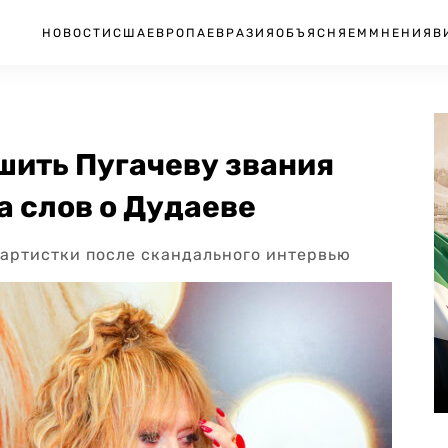
НОВОСТИ
США
ЕВРОПА
ЕВРАЗИЯ
ОБЪЯСНЯЕМ
МНЕНИЯ
В
шить Пугачеву звания
а слов о Дудаеве
 артистки после скандального интервью