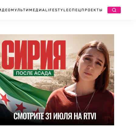
ИДЕО
МУЛЬТИМЕДИА
LIFESTYLE
СПЕЦПРОЕКТЫ