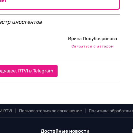
естр иноагентов
Ирина Полубояринова
Связаться с автором
дящее. RTVI в Telegram
И RTVI
|
Пользовательское соглашение
|
Политика обработки
Достойные новости