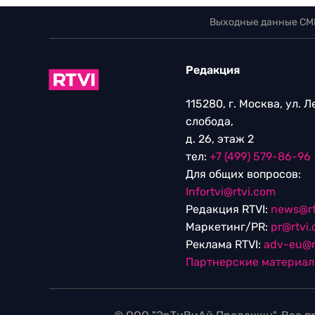
Выходные данные СМ
Редакция
115280, г. Москва, ул. 
слобода,
д. 26, этаж 2
тел:
+7 (499) 579-86-96
Для общих вопросов:
Infortvi@rtvi.com
Редакция RTVI:
news@rt
Маркетинг/PR:
pr@rtvi
Реклама RTVI:
adv-eu@r
Партнерские материа