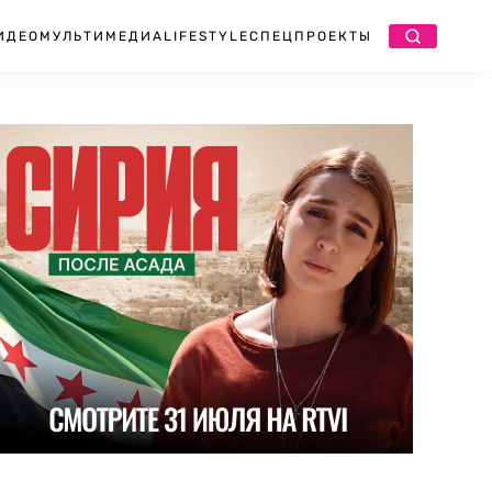
ИДЕО
МУЛЬТИМЕДИА
LIFESTYLE
СПЕЦПРОЕКТЫ