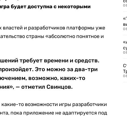
с
игра будет доступна с некоторыми
0
«
в
их властей и разработчиков платформы уже
0
одательство страны «абсолютно понятное и
«
с
08
шений требует времени и средств.
С
 произойдет. Это можно за два-три
Т
08
лючением, возможно, каких-то
ния», — отметил Свинцов.
и какие-то возможности игры разработчики
нта, пока приложение не адаптируется под