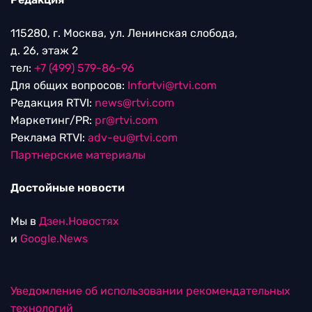
115280, г. Москва, ул. Ленинская слобода,
д. 26, этаж 2
тел:
+7 (499) 579-86-96
Для общих вопросов:
Infortvi@rtvi.com
Редакция RTVI:
news@rtvi.com
Маркетинг/PR:
pr@rtvi.com
Реклама RTVI:
adv-eu@rtvi.com
Партнерские материалы
Достойные новости
Мы в
Дзен.Новостях
и
Google.News
Уведомление об использовании рекомендательных
технологий